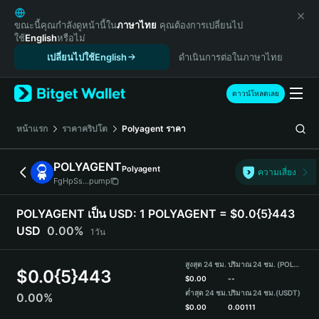
English
日本語
ขณะนี้คุณกำลังดูหน้านี้ใน
ภาษาไทย
คุณต้องการเปลี่ยนไป
ใช้
English
หรือไม่
Tiếng Việt
เปลี่ยนไปใช้English
ดำเนินการต่อในภาษาไทย
Русский
Español (Latinoamérica)
Türkçe
ดาวน์โหลดเลย
Italiano
Français
หน้าแรก
ราคาคริปโต
Polyagent
ราคา
Deutsch
简体中文
POLYAGENT
Polyagent
ความเสี่ยง
繁體中文
FgHpSs...pump
Português (Portugal)
Bahasa Indonesia
POLYAGENT เป็น USD:
1 POLYAGENT = $0.0{5}443
ภาษาไทย
USD
0.00%
1วัน
हिन्दी
বাংলা
สูงสุด 24 ชม.
ปริมาณ 24 ชม. (POLYAGENT)
$
0.0{5}443
Español
$
0.00
--
ต่ำสุด 24 ชม.
ปริมาณ 24 ชม.
(USDT)
0.00%
Português (Brasil)
$
0.00
0.00111
Español (Argentina)