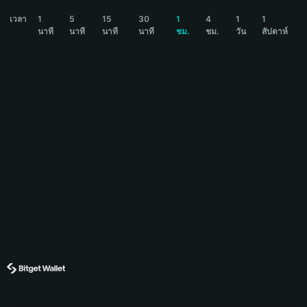
POLYAGENT Price Chart
เวลา
1
5
15
30
1
4
1
1
นาที
นาที
นาที
นาที
ชม.
ชม.
วัน
สัปดาห์