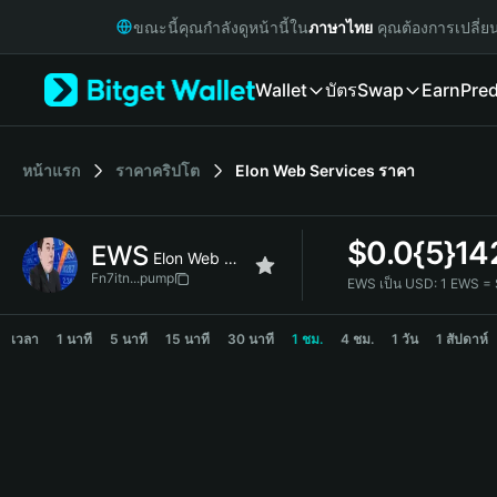
English
ขณะนี้คุณกำลังดูหน้านี้ใน
ภาษาไทย
คุณต้องการเปลี่ย
日本語
Tiếng Việt
Wallet
บัตร
Swap
Earn
Pred
Русский
Español (Latinoamérica)
Türkçe
Italiano
หน้าแรก
ราคาคริปโต
Elon Web Services
ราคา
Français
Deutsch
$
0.0{5}14
EWS
简体中文
Elon Web Services
繁體中文
Fn7itn...pump
EWS เป็น USD:
1 EWS =
Português (Portugal)
EWS Price Chart
Bahasa Indonesia
เวลา
1 นาที
5 นาที
15 นาที
30 นาที
1 ชม.
4 ชม.
1 วัน
1 สัปดาห์
ภาษาไทย
हिन्दी
বাংলা
Español
Português (Brasil)
Español (Argentina)