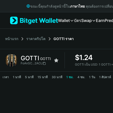
English
ขณะนี้คุณกำลังดูหน้านี้ใน
ภาษาไทย
คุณต้องการเปลี่ย
日本語
Tiếng Việt
Wallet
บัตร
Swap
Earn
Pred
Русский
Español (Latinoamérica)
Türkçe
Italiano
หน้าแรก
ราคาคริปโต
GOTTI
ราคา
Français
Deutsch
$
1.24
GOTTI
简体中文
GOTTI
繁體中文
FoAnSC...2ACL
GOTTI เป็น USD:
1 GOTTI 
Português (Portugal)
GOTTI Price Chart
Bahasa Indonesia
เวลา
1 นาที
5 นาที
15 นาที
30 นาที
1 ชม.
4 ชม.
1 วัน
1 สัปดาห์
ภาษาไทย
हिन्दी
বাংলা
Español
Português (Brasil)
Español (Argentina)