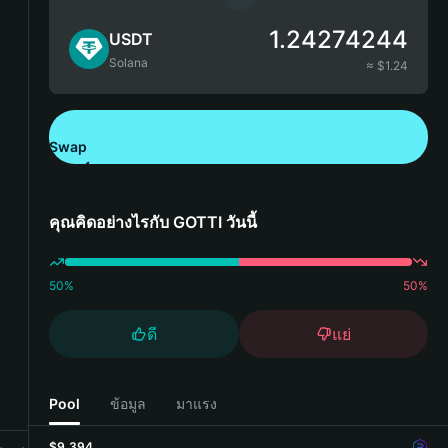
1.24274244
USDT
Solana
≈ $
1.24
Swap
ดาวน์โหลด Bitget Wallet
คุณคิดอย่างไรกับ GOTTI วันนี้
50
%
50
%
ดี
แย่
Pool
ข้อมูล
มาแรง
$9,394