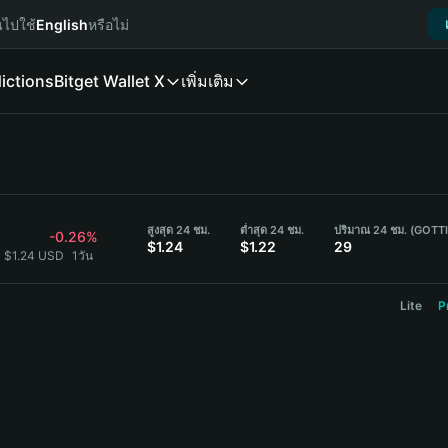
นไปใช้
English
หรือไม่
ictions
Bitget Wallet X
เพิ่มเติม
สูงสุด 24 ชม.
ต่ำสุด 24 ชม.
ปริมาณ 24 ชม. (GOTTI
-0.26%
$1.24
$1.22
29
= $1.24 USD
1วัน
Lite
P