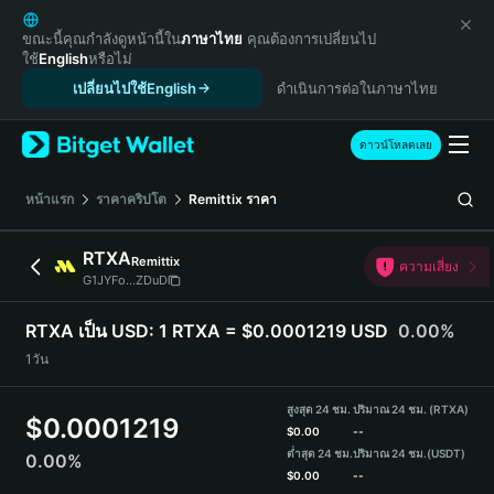
English
日本語
ขณะนี้คุณกำลังดูหน้านี้ใน
ภาษาไทย
คุณต้องการเปลี่ยนไป
ใช้
English
หรือไม่
Tiếng Việt
เปลี่ยนไปใช้English
ดำเนินการต่อในภาษาไทย
Русский
Español (Latinoamérica)
Türkçe
ดาวน์โหลดเลย
Italiano
Français
หน้าแรก
ราคาคริปโต
Remittix
ราคา
Deutsch
简体中文
RTXA
Remittix
ความเสี่ยง
繁體中文
G1JYFo...ZDuD
Português (Portugal)
Bahasa Indonesia
RTXA เป็น USD:
1 RTXA = $0.0001219 USD
0.00%
ภาษาไทย
1วัน
हिन्दी
বাংলা
สูงสุด 24 ชม.
ปริมาณ 24 ชม. (RTXA)
$
0.0001219
Español
$
0.00
--
ต่ำสุด 24 ชม.
ปริมาณ 24 ชม.
(USDT)
0.00%
Português (Brasil)
$
0.00
--
Español (Argentina)