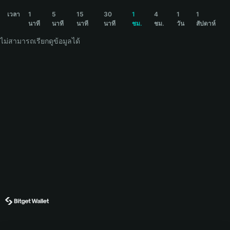
RTXA Price Chart
เวลา
1
5
15
30
1
4
1
1
นาที
นาที
นาที
นาที
ชม.
ชม.
วัน
สัปดาห์
ไม่สามารถเรียกดูข้อมูลได้