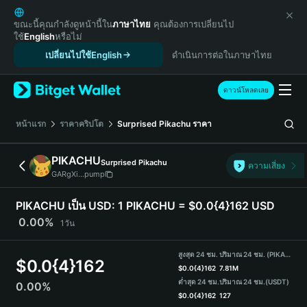
English
日本語
ขณะนี้คุณกำลังดูหน้านี้ใน
ภาษาไทย
คุณต้องการเปลี่ยนไป
ใช้
English
หรือไม่
Tiếng Việt
เปลี่ยนไปใช้English
ดำเนินการต่อในภาษาไทย
Русский
Español (Latinoamérica)
Türkçe
ดาวน์โหลดเลย
Italiano
Français
หน้าแรก
ราคาคริปโต
Surprised Pikachu
ราคา
Deutsch
简体中文
PIKACHU
Surprised Pikachu
ความเสี่ยง
繁體中文
GARgXi...pump
Português (Portugal)
Bahasa Indonesia
PIKACHU เป็น USD:
1 PIKACHU = $0.0{4}162 USD
ภาษาไทย
0.00%
1วัน
हिन्दी
বাংলা
สูงสุด 24 ชม.
ปริมาณ 24 ชม. (PIKACHU)
$
0.0{4}162
Español
$
0.0{4}162
7.81M
ต่ำสุด 24 ชม.
ปริมาณ 24 ชม.
(USDT)
0.00%
Português (Brasil)
$
0.0{4}162
127
Español (Argentina)