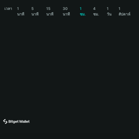
PIKACHU Price Chart
เวลา
1
5
15
30
1
4
1
1
นาที
นาที
นาที
นาที
ชม.
ชม.
วัน
สัปดาห์