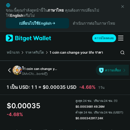
English
日本語
ขณะนี้คุณกำลังดูหน้านี้ใน
ภาษาไทย
คุณต้องการเปลี่ยนไป
ใช้
English
หรือไม่
Tiếng Việt
เปลี่ยนไปใช้English
ดำเนินการต่อในภาษาไทย
Русский
Español (Latinoamérica)
Türkçe
ดาวน์โหลดเลย
Italiano
Français
หน้าแรก
ราคาคริปโต
1 coin can change your life
ราคา
Deutsch
简体中文
1
1 coin can change your life
ความเสี่ยง
繁體中文
GMvCfc...bonk
Português (Portugal)
Bahasa Indonesia
1 เป็น USD:
1 1 = $0.00035 USD
-4.68%
1วัน
ภาษาไทย
हिन्दी
สูงสุด 24 ชม.
ปริมาณ 24 ชม. (1)
$
0.00035
বাংলা
$
0.0003681
49.26M
ต่ำสุด 24 ชม.
ปริมาณ 24 ชม.
(USDT)
-4.68%
Español
$
0.0003429
17.24K
Português (Brasil)
1 Price Chart
Español (Argentina)