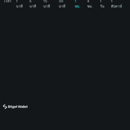
เวลา
1
5
15
30
1
4
1
1
นาที
นาที
นาที
นาที
ชม.
ชม.
วัน
สัปดาห์