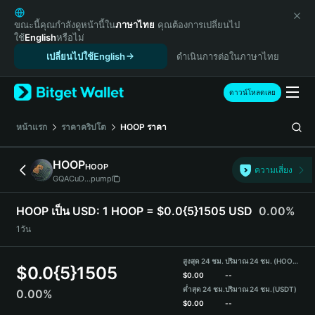
English
日本語
ขณะนี้คุณกำลังดูหน้านี้ใน
ภาษาไทย
คุณต้องการเปลี่ยนไป
ใช้
English
หรือไม่
Tiếng Việt
เปลี่ยนไปใช้English
ดำเนินการต่อในภาษาไทย
Русский
Español (Latinoamérica)
Türkçe
ดาวน์โหลดเลย
Italiano
Français
หน้าแรก
ราคาคริปโต
HOOP
ราคา
Deutsch
简体中文
HOOP
HOOP
ความเสี่ยง
繁體中文
GQACuD...pump
Português (Portugal)
Bahasa Indonesia
HOOP เป็น USD:
1 HOOP = $0.0{5}1505 USD
0.00%
ภาษาไทย
1วัน
हिन्दी
বাংলা
สูงสุด 24 ชม.
ปริมาณ 24 ชม. (HOOP)
$
0.0{5}1505
Español
$
0.00
--
ต่ำสุด 24 ชม.
ปริมาณ 24 ชม.
(USDT)
0.00%
Português (Brasil)
$
0.00
--
Español (Argentina)