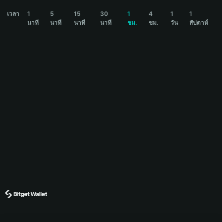
HOOP Price Chart
เวลา
1
5
15
30
1
4
1
1
นาที
นาที
นาที
นาที
ชม.
ชม.
วัน
สัปดาห์