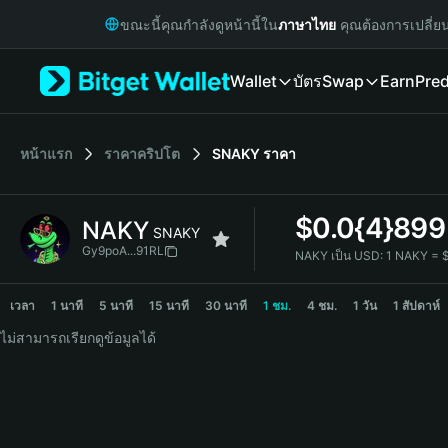
English
ขณะนี้คุณกำลังดูหน้านี้ใน
ภาษาไทย
คุณต้องการเปลี่ย
日本語
Tiếng Việt
Wallet
บัตร
Swap
Earn
Pred
Русский
Español (Latinoamérica)
Türkçe
Italiano
หน้าแรก
ราคาคริปโต
SNAKY
ราคา
Français
Deutsch
$
0.0{4}899
NAKY
简体中文
SNAKY
繁體中文
Gy9poA...91RL
NAKY เป็น USD:
1 NAKY = 
Português (Portugal)
NAKY Price Chart
Bahasa Indonesia
เวลา
1 นาที
5 นาที
15 นาที
30 นาที
1 ชม.
4 ชม.
1 วัน
1 สัปดาห์
ภาษาไทย
ไม่สามารถเรียกดูข้อมูลได้
हिन्दी
বাংলা
Español
Português (Brasil)
Español (Argentina)