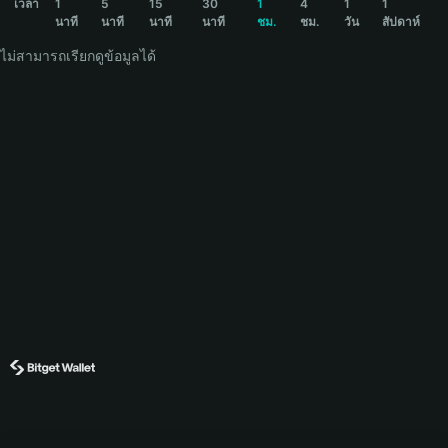
เวลา
1
5
15
30
1
4
1
1
นาที
นาที
นาที
นาที
ชม.
ชม.
วัน
สัปดาห์
ไม่สามารถเรียกดูข้อมูลได้