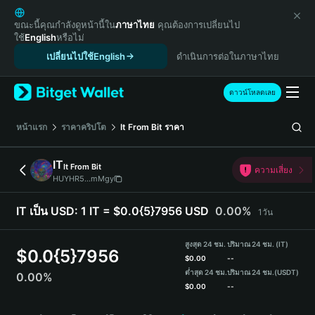
English
日本語
ขณะนี้คุณกำลังดูหน้านี้ใน
ภาษาไทย
คุณต้องการเปลี่ยนไป
ใช้
English
หรือไม่
Tiếng Việt
เปลี่ยนไปใช้English
ดำเนินการต่อในภาษาไทย
Русский
Español (Latinoamérica)
Türkçe
ดาวน์โหลดเลย
Italiano
Français
หน้าแรก
ราคาคริปโต
It From Bit
ราคา
Deutsch
简体中文
IT
It From Bit
ความเสี่ยง
繁體中文
HUYHR5...mMgy
Português (Portugal)
Bahasa Indonesia
IT เป็น USD:
1 IT = $0.0{5}7956 USD
0.00%
1วัน
ภาษาไทย
हिन्दी
สูงสุด 24 ชม.
ปริมาณ 24 ชม. (IT)
$
0.0{5}7956
বাংলা
$
0.00
--
ต่ำสุด 24 ชม.
ปริมาณ 24 ชม.
(USDT)
0.00%
Español
$
0.00
--
Português (Brasil)
IT Price Chart
Español (Argentina)