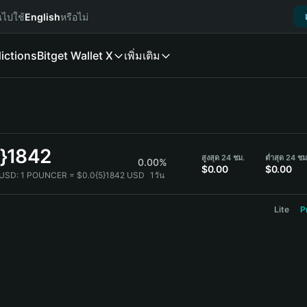
นไปใช้
English
หรือไม่
ictions
Bitget Wallet X
เพิ่มเติม
5}1842
สูงสุด 24 ชม.
ต่ำสุด 24 ชม
0.00%
$0.00
$0.00
 USD:
1 POUNCER = $0.0{5}1842 USD
1วัน
Lite
P