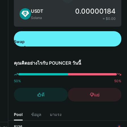
0.00000184
USDT
Solana
≈ $
0.00
Swap
ดาวน์โหลด Bitget Wallet
คุณคิดอย่างไรกับ POUNCER วันนี้
50
%
50
%
ดี
แย่
Pool
ข้อมูล
มาแรง
$136