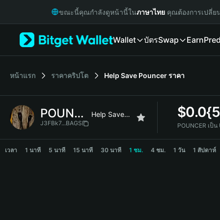
English
ขณะนี้คุณกำลังดูหน้านี้ใน
ภาษาไทย
คุณต้องการเปลี่ย
日本語
Tiếng Việt
Wallet
บัตร
Swap
Earn
Pred
Русский
Español (Latinoamérica)
Türkçe
Italiano
หน้าแรก
ราคาคริปโต
Help Save Pouncer
ราคา
Français
Deutsch
$
0.0{
POUNCER
简体中文
Help Save Pouncer
繁體中文
J3FBk7...BAGS
POUNCER เป็น
Português (Portugal)
POUNCER Price Chart
Bahasa Indonesia
เวลา
1 นาที
5 นาที
15 นาที
30 นาที
1 ชม.
4 ชม.
1 วัน
1 สัปดาห์
ภาษาไทย
हिन्दी
বাংলা
Español
Português (Brasil)
Español (Argentina)