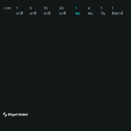
BULLSCAN Price Chart
เวลา
1
5
15
30
1
4
1
1
นาที
นาที
นาที
นาที
ชม.
ชม.
วัน
สัปดาห์