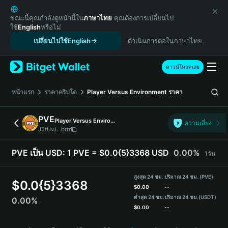
English
日本語
ขณะนี้คุณกำลังดูหน้านี้ใน
ภาษาไทย
คุณต้องการเปลี่ยนไป
ใช้
English
หรือไม่
Tiếng Việt
เปลี่ยนไปใช้English
ดำเนินการต่อในภาษาไทย
Русский
Español (Latinoamérica)
Türkçe
ดาวน์โหลดเลย
Italiano
Français
หน้าแรก
ราคาคริปโต
Player Versus Environment
ราคา
Deutsch
简体中文
PVE
Player Versus Environment
ความเสี่ยง
繁體中文
J5tUvJ...brrr
Português (Portugal)
Bahasa Indonesia
PVE เป็น USD:
1 PVE = $0.0{5}3368 USD
0.00%
1วัน
ภาษาไทย
हिन्दी
สูงสุด 24 ชม.
ปริมาณ 24 ชม. (PVE)
$
0.0{5}3368
বাংলা
$
0.00
--
ต่ำสุด 24 ชม.
ปริมาณ 24 ชม.
(USDT)
0.00%
Español
$
0.00
--
Português (Brasil)
PVE Price Chart
Español (Argentina)