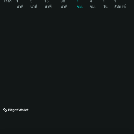
เวลา
1
5
15
30
1
4
1
1
นาที
นาที
นาที
นาที
ชม.
ชม.
วัน
สัปดาห์