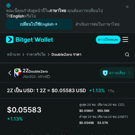
English
日本語
ขณะนี้คุณกำลังดูหน้านี้ใน
ภาษาไทย
คุณต้องการเปลี่ยนไป
ใช้
English
หรือไม่
Tiếng Việt
เปลี่ยนไปใช้English
ดำเนินการต่อในภาษาไทย
Русский
Español (Latinoamérica)
Türkçe
ดาวน์โหลดเลย
Italiano
Français
หน้าแรก
ราคาคริปโต
DoubleZero
ราคา
Deutsch
简体中文
2Z
DoubleZero
ความเสี่ยง
繁體中文
J6pQQ3...Mfvd
Português (Portugal)
Bahasa Indonesia
2Z เป็น USD:
1 2Z = $0.05583 USD
+1.13%
1วัน
ภาษาไทย
हिन्दी
สูงสุด 24 ชม.
ปริมาณ 24 ชม. (2Z)
$
0.05583
বাংলা
$
0.05641
950.56K
ต่ำสุด 24 ชม.
ปริมาณ 24 ชม.
(USDT)
+1.13%
Español
$
0.05488
53.07K
Português (Brasil)
2Z Price Chart
Español (Argentina)