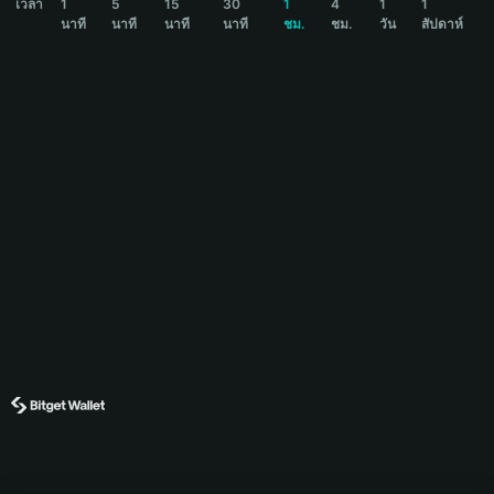
เวลา
1
5
15
30
1
4
1
1
นาที
นาที
นาที
นาที
ชม.
ชม.
วัน
สัปดาห์