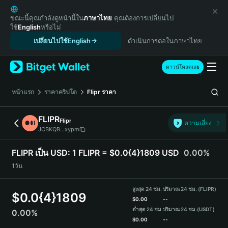
English
日本語
ขณะนี้คุณกำลังดูหน้านี้ใน
ภาษาไทย
คุณต้องการเปลี่ยนไป
ใช้
English
หรือไม่
Tiếng Việt
เปลี่ยนไปใช้English
ดำเนินการต่อในภาษาไทย
Русский
Español (Latinoamérica)
Türkçe
ดาวน์โหลดเลย
Italiano
Français
หน้าแรก
ราคาคริปโต
Flipr
ราคา
Deutsch
简体中文
FLIPR
Flipr
ความเสี่ยง
繁體中文
JCBKQB...xypm
Português (Portugal)
Bahasa Indonesia
FLIPR เป็น USD:
1 FLIPR = $0.0{4}1809 USD
0.00%
ภาษาไทย
1วัน
हिन्दी
বাংলা
สูงสุด 24 ชม.
ปริมาณ 24 ชม. (FLIPR)
$
0.0{4}1809
Español
$
0.00
--
ต่ำสุด 24 ชม.
ปริมาณ 24 ชม.
(USDT)
0.00%
Português (Brasil)
$
0.00
--
Español (Argentina)