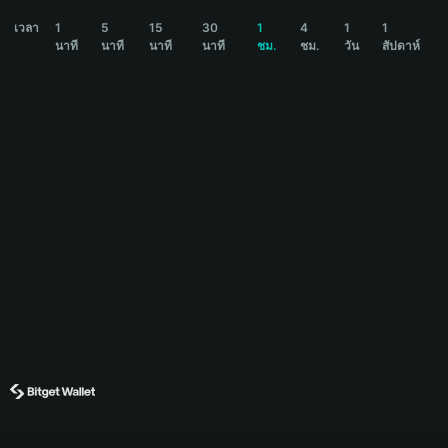
FLIPR Price Chart
เวลา
1
5
15
30
1
4
1
1
นาที
นาที
นาที
นาที
ชม.
ชม.
วัน
สัปดาห์