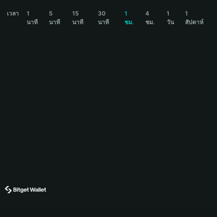
PAYAI Price Chart
เวลา
1
5
15
30
1
4
1
1
นาที
นาที
นาที
นาที
ชม.
ชม.
วัน
สัปดาห์