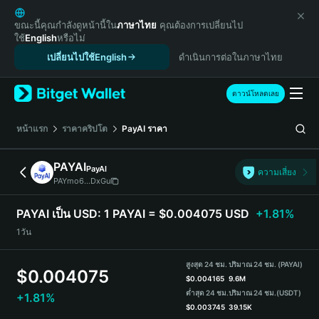
English
日本語
ขณะนี้คุณกำลังดูหน้านี้ใน
ภาษาไทย
คุณต้องการเปลี่ยนไป
ใช้
English
หรือไม่
Tiếng Việt
เปลี่ยนไปใช้English
ดำเนินการต่อในภาษาไทย
Русский
Español (Latinoamérica)
Türkçe
ดาวน์โหลดเลย
Italiano
Français
หน้าแรก
ราคาคริปโต
PayAI
ราคา
Deutsch
简体中文
PAYAI
PayAI
ความเสี่ยง
繁體中文
PAYmo6...DxGu
Português (Portugal)
Bahasa Indonesia
PAYAI เป็น USD:
1 PAYAI = $0.004075 USD
+1.81%
ภาษาไทย
1วัน
हिन्दी
বাংলা
สูงสุด 24 ชม.
ปริมาณ 24 ชม. (PAYAI)
$
0.004075
Español
$
0.004165
9.6M
ต่ำสุด 24 ชม.
ปริมาณ 24 ชม.
(USDT)
+1.81%
Português (Brasil)
$
0.003745
39.15K
Español (Argentina)