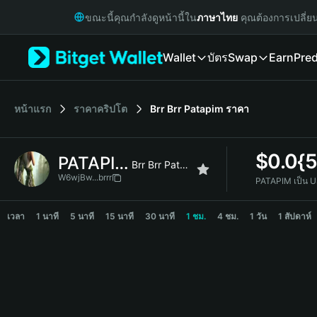
English
ขณะนี้คุณกำลังดูหน้านี้ใน
ภาษาไทย
คุณต้องการเปลี่ย
日本語
Tiếng Việt
Wallet
บัตร
Swap
Earn
Pred
Русский
Español (Latinoamérica)
Türkçe
Italiano
หน้าแรก
ราคาคริปโต
Brr Brr Patapim
ราคา
Français
Deutsch
$
0.0{
PATAPIM
简体中文
Brr Brr Patapim
繁體中文
W6wjBw...brrr
PATAPIM เป็น 
Português (Portugal)
PATAPIM Price Chart
Bahasa Indonesia
เวลา
1 นาที
5 นาที
15 นาที
30 นาที
1 ชม.
4 ชม.
1 วัน
1 สัปดาห์
ภาษาไทย
हिन्दी
বাংলা
Español
Português (Brasil)
Español (Argentina)