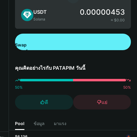
0.00000453
USDT
Solana
≈ $
0.00
Swap
ดาวน์โหลด Bitget Wallet
คุณคิดอย่างไรกับ PATAPIM วันนี้
50
%
50
%
ดี
แย่
Pool
ข้อมูล
มาแรง
$6,136