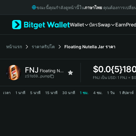
English
ขณะนี้คุณกำลังดูหน้านี้ใน
ภาษาไทย
คุณต้องการเปลี่ย
日本語
Tiếng Việt
Wallet
บัตร
Swap
Earn
Pred
Русский
Español (Latinoamérica)
Türkçe
Italiano
หน้าแรก
ราคาคริปโต
Floating Nutella Jar
ราคา
Français
Deutsch
$
0.0{5}18
FNJ
简体中文
Floating Nutella Jar
繁體中文
zS1b59...pump
FNJ เป็น USD:
1 FNJ = $
Português (Portugal)
FNJ Price Chart
Bahasa Indonesia
เวลา
1 นาที
5 นาที
15 นาที
30 นาที
1 ชม.
4 ชม.
1 วัน
1 สัปดาห์
ภาษาไทย
हिन्दी
বাংলা
Español
Português (Brasil)
Español (Argentina)