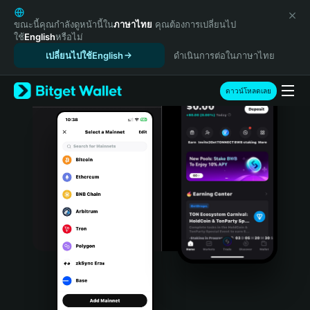
English
日本語
ขณะนี้คุณกำลังดูหน้านี้ใน
ภาษาไทย
คุณต้องการเปลี่ยนไป
ใช้
English
หรือไม่
Tiếng Việt
เปลี่ยนไปใช้English
ดำเนินการต่อในภาษาไทย
Русский
Español (Latinoamérica)
Türkçe
ดาวน์โหลดเลย
Italiano
Français
Deutsch
简体中文
繁體中文
Português (Portugal)
Bahasa Indonesia
ภาษาไทย
हिन्दी
বাংলা
Español
Português (Brasil)
Español (Argentina)