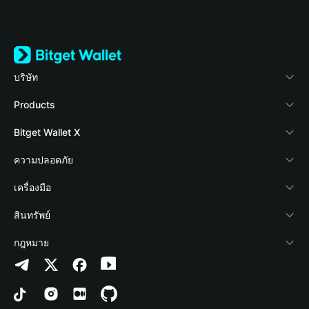
บริษัท
เกี่ยวกับ Bitget Wallet
Products
Blog
Crypto Card
Bitget Wallet X
Academy
Stablecoin Earn
นักพัฒนา
ความปลอดภัย
ข่าวสารด้านคริปโต
Payfi Crypto
เชื่อมต่อ Wallet
Protection Fund
เครื่องมือ
ศูนย์ช่วยเหลือ
Crypto Swap API
Bitget Wallet Pay
เทคโนโลยีความปลอดภัย
ซื้อคริปโต
สินทรัพย์
ติดต่อเรา
Altcoin Season Index
ลิสต์โปรเจกต์
การตรวจจับการอนุญาต
Arbitrum
กฎหมาย
ทรัพยากรข้อมูลของแบรนด์
Prediction Markets
การตรวจจับสัญญา
Avalanche
นโยบายความเป็นส่วนตัว
อาชีพ
DApp
การโอนเป็นชุด
Bitcoin
ข้อตกลงในการใช้บริการ