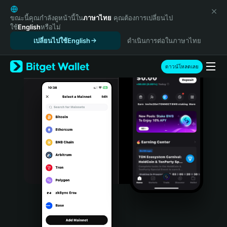
English
日本語
ขณะนี้คุณกำลังดูหน้านี้ใน
ภาษาไทย
คุณต้องการเปลี่ยนไป
ใช้
English
หรือไม่
Tiếng Việt
เปลี่ยนไปใช้English
ดำเนินการต่อในภาษาไทย
Русский
Español (Latinoamérica)
Türkçe
ดาวน์โหลดเลย
Italiano
Français
Deutsch
简体中文
繁體中文
Português (Portugal)
Bahasa Indonesia
ภาษาไทย
हिन्दी
বাংলা
Español
Português (Brasil)
Español (Argentina)