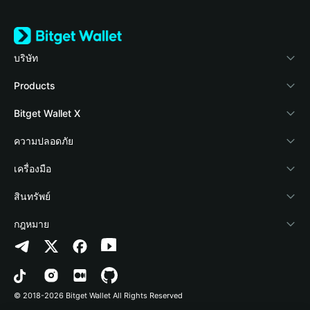
บริษัท
เกี่ยวกับ Bitget Wallet
Products
Blog
Crypto Card
Bitget Wallet X
Academy
Stablecoin Earn
นักพัฒนา
ความปลอดภัย
ข่าวสารด้านคริปโต
Payfi Crypto
เชื่อมต่อ Wallet
Protection Fund
เครื่องมือ
ศูนย์ช่วยเหลือ
Crypto Swap API
Bitget Wallet Pay
เทคโนโลยีความปลอดภัย
ซื้อคริปโต
สินทรัพย์
ติดต่อเรา
Altcoin Season Index
ลิสต์โปรเจกต์
การตรวจจับการอนุญาต
Arbitrum
กฎหมาย
ทรัพยากรข้อมูลของแบรนด์
Prediction Markets
การตรวจจับสัญญา
Avalanche
นโยบายความเป็นส่วนตัว
อาชีพ
DApp
การโอนเป็นชุด
Bitcoin
ข้อตกลงในการใช้บริการ
© 2018-2026 Bitget Wallet All Rights Reserved
การยืนยันช่องทางอย่างเป็นทางการ
Trade
BNB Chain
Risk Disclosure