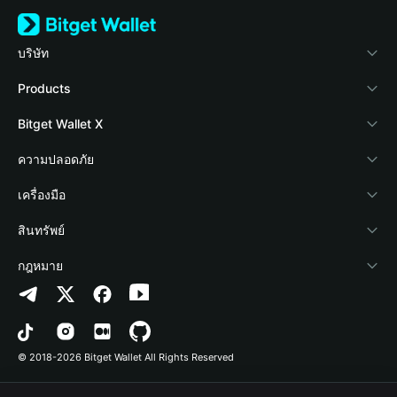
บริษัท
เกี่ยวกับ Bitget Wallet
Products
Blog
Crypto Card
Bitget Wallet X
Academy
Stablecoin Earn
นักพัฒนา
ความปลอดภัย
ข่าวสารด้านคริปโต
Payfi Crypto
เชื่อมต่อ Wallet
Protection Fund
เครื่องมือ
ศูนย์ช่วยเหลือ
Crypto Swap API
Bitget Wallet Pay
เทคโนโลยีความปลอดภัย
ซื้อคริปโต
สินทรัพย์
ติดต่อเรา
Altcoin Season Index
ลิสต์โปรเจกต์
การตรวจจับการอนุญาต
Arbitrum
กฎหมาย
ทรัพยากรข้อมูลของแบรนด์
Prediction Markets
การตรวจจับสัญญา
Avalanche
นโยบายความเป็นส่วนตัว
อาชีพ
DApp
การโอนเป็นชุด
Bitcoin
ข้อตกลงในการใช้บริการ
© 2018-2026 Bitget Wallet All Rights Reserved
การยืนยันช่องทางอย่างเป็นทางการ
Trade
BNB Chain
Risk Disclosure