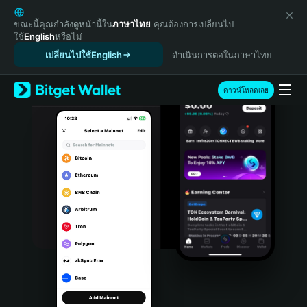
English
日本語
ขณะนี้คุณกำลังดูหน้านี้ใน
ภาษาไทย
คุณต้องการเปลี่ยนไป
ใช้
English
หรือไม่
Tiếng Việt
เปลี่ยนไปใช้English
ดำเนินการต่อในภาษาไทย
Русский
Español (Latinoamérica)
Türkçe
ดาวน์โหลดเลย
Italiano
Français
Deutsch
简体中文
繁體中文
Português (Portugal)
Bahasa Indonesia
ภาษาไทย
हिन्दी
বাংলা
Español
Português (Brasil)
Español (Argentina)