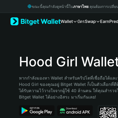
English
ขณะนี้คุณกำลังดูหน้านี้ใน
ภาษาไทย
คุณต้องการเปลี่ย
日本語
Tiếng Việt
Wallet
บัตร
Swap
Earn
Pred
Русский
Español (Latinoamérica)
Türkçe
Italiano
Français
Deutsch
Hood Girl Walle
简体中文
繁體中文
Português (Portugal)
หากกำลังมองหา Wallet สำหรับคริปโตที่เชื่อถือได้และป
Bahasa Indonesia
Hood Girl ของคุณอยู่ Bitget Wallet ก็เป็นตัวเลือกที่ดีท
ภาษาไทย
ได้รับความไว้วางใจจากผู้ใช้ 40 ล้านคน ให้คุณสำรว
हिन्दी
Bitget Wallet ได้อย่างอิสระ มาเริ่มกันเลย!
বাংলা
Español
Português (Brasil)
Español (Argentina)