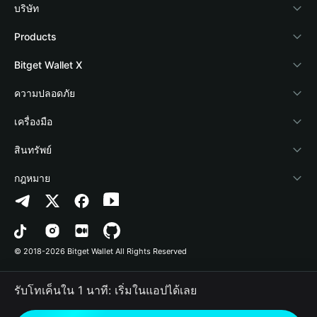
บริษัท
เกี่ยวกับ Bitget Wallet
Products
Blog
Crypto Card
Bitget Wallet X
Academy
Stablecoin Earn
นักพัฒนา
ความปลอดภัย
ข่าวสารด้านคริปโต
Payfi Crypto
เชื่อมต่อ Wallet
Protection Fund
เครื่องมือ
ศูนย์ช่วยเหลือ
Crypto Swap API
Bitget Wallet Pay
เทคโนโลยีความปลอดภัย
ซื้อคริปโต
สินทรัพย์
ติดต่อเรา
Altcoin Season Index
ลิสต์โปรเจกต์
การตรวจจับการอนุญาต
Arbitrum
กฎหมาย
ทรัพยากรข้อมูลของแบรนด์
Prediction Markets
การตรวจจับสัญญา
Avalanche
นโยบายความเป็นส่วนตัว
อาชีพ
DApp
การโอนเป็นชุด
Bitcoin
ข้อตกลงในการใช้บริการ
© 2018-2026 Bitget Wallet All Rights Reserved
การยืนยันช่องทางอย่างเป็นทางการ
Trade
BNB Chain
Risk Disclosure
รับโทเค็นใน 1 นาที: เริ่มในแอปได้เลย
RWA
Polygon