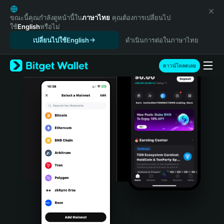
English
日本語
ขณะนี้คุณกำลังดูหน้านี้ใน
ภาษาไทย
คุณต้องการเปลี่ยนไป
ใช้
English
หรือไม่
Tiếng Việt
เปลี่ยนไปใช้English
ดำเนินการต่อในภาษาไทย
Русский
Español (Latinoamérica)
Türkçe
ดาวน์โหลดเลย
Italiano
Français
Deutsch
简体中文
繁體中文
Português (Portugal)
Bahasa Indonesia
ภาษาไทย
हिन्दी
বাংলা
Español
Português (Brasil)
Español (Argentina)