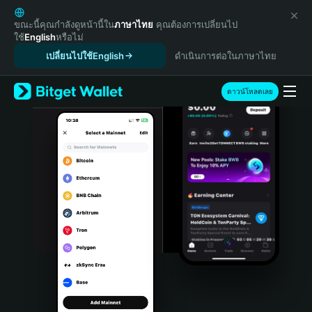
English
日本語
ขณะนี้คุณกำลังดูหน้านี้ใน
ภาษาไทย
คุณต้องการเปลี่ยนไป
ใช้
English
หรือไม่
Tiếng Việt
เปลี่ยนไปใช้English
ดำเนินการต่อในภาษาไทย
Русский
Español (Latinoamérica)
Türkçe
ดาวน์โหลดเลย
Italiano
Français
Deutsch
简体中文
繁體中文
Português (Portugal)
Bahasa Indonesia
ภาษาไทย
हिन्दी
বাংলা
Español
Português (Brasil)
Español (Argentina)