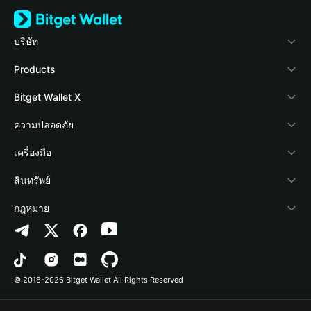
บริษัท
เกี่ยวกับ Bitget Wallet
Products
Blog
Crypto Card
Bitget Wallet X
Academy
Stablecoin Earn
นักพัฒนา
ความปลอดภัย
ข่าวสารด้านคริปโต
Payfi Crypto
เชื่อมต่อ Wallet
Protection Fund
เครื่องมือ
ศูนย์ช่วยเหลือ
Crypto Swap API
Bitget Wallet Pay
เทคโนโลยีความปลอดภัย
ซื้อคริปโต
สินทรัพย์
ติดต่อเรา
Altcoin Season Index
ลิสต์โปรเจกต์
การตรวจจับการอนุญาต
Arbitrum
กฎหมาย
ทรัพยากรข้อมูลของแบรนด์
Prediction Markets
การตรวจจับสัญญา
Avalanche
นโยบายความเป็นส่วนตัว
อาชีพ
DApp
การโอนเป็นชุด
Bitcoin
ข้อตกลงในการใช้บริการ
© 2018-2026 Bitget Wallet All Rights Reserved
การยืนยันช่องทางอย่างเป็นทางการ
Trade
BNB Chain
Risk Disclosure