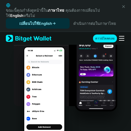
English
日本語
ขณะนี้คุณกำลังดูหน้านี้ใน
ภาษาไทย
คุณต้องการเปลี่ยนไป
ใช้
English
หรือไม่
Tiếng Việt
เปลี่ยนไปใช้English
ดำเนินการต่อในภาษาไทย
Русский
Español (Latinoamérica)
Türkçe
ดาวน์โหลดเลย
Italiano
Français
Deutsch
简体中文
繁體中文
Português (Portugal)
Bahasa Indonesia
ภาษาไทย
हिन्दी
বাংলা
Español
Português (Brasil)
Español (Argentina)