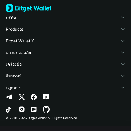
บริษัท
เกี่ยวกับ Bitget Wallet
Products
Blog
Crypto Card
Bitget Wallet X
Academy
Stablecoin Earn
นักพัฒนา
ความปลอดภัย
ข่าวสารด้านคริปโต
Payfi Crypto
เชื่อมต่อ Wallet
Protection Fund
เครื่องมือ
ศูนย์ช่วยเหลือ
Crypto Swap API
Bitget Wallet Pay
เทคโนโลยีความปลอดภัย
ซื้อคริปโต
สินทรัพย์
ติดต่อเรา
Altcoin Season Index
ลิสต์โปรเจกต์
การตรวจจับการอนุญาต
Arbitrum
กฎหมาย
ทรัพยากรข้อมูลของแบรนด์
Prediction Markets
การตรวจจับสัญญา
Avalanche
นโยบายความเป็นส่วนตัว
อาชีพ
DApp
การโอนเป็นชุด
Bitcoin
ข้อตกลงในการใช้บริการ
© 2018-2026 Bitget Wallet All Rights Reserved
การยืนยันช่องทางอย่างเป็นทางการ
Trade
BNB Chain
Risk Disclosure