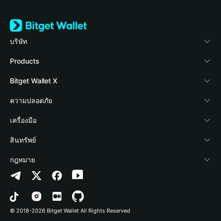
บริษัท
เกี่ยวกับ Bitget Wallet
Products
Blog
Crypto Card
Bitget Wallet X
Academy
Stablecoin Earn
นักพัฒนา
ความปลอดภัย
ข่าวสารด้านคริปโต
Payfi Crypto
เชื่อมต่อ Wallet
Protection Fund
เครื่องมือ
ศูนย์ช่วยเหลือ
Crypto Swap API
Bitget Wallet Pay
เทคโนโลยีความปลอดภัย
ซื้อคริปโต
สินทรัพย์
ติดต่อเรา
Altcoin Season Index
ลิสต์โปรเจกต์
การตรวจจับการอนุญาต
Arbitrum
กฎหมาย
ทรัพยากรข้อมูลของแบรนด์
Prediction Markets
การตรวจจับสัญญา
Avalanche
นโยบายความเป็นส่วนตัว
อาชีพ
DApp
การโอนเป็นชุด
Bitcoin
ข้อตกลงในการใช้บริการ
© 2018-2026 Bitget Wallet All Rights Reserved
การยืนยันช่องทางอย่างเป็นทางการ
Trade
BNB Chain
Risk Disclosure