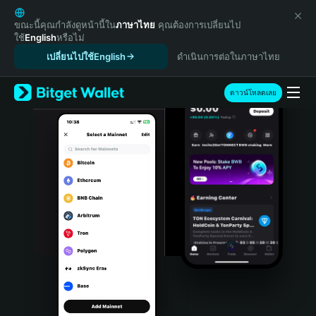
English
日本語
ขณะนี้คุณกำลังดูหน้านี้ใน
ภาษาไทย
คุณต้องการเปลี่ยนไป
ใช้
English
หรือไม่
Tiếng Việt
เปลี่ยนไปใช้English
ดำเนินการต่อในภาษาไทย
Русский
Español (Latinoamérica)
Türkçe
ดาวน์โหลดเลย
Italiano
Français
Deutsch
简体中文
繁體中文
Português (Portugal)
Bahasa Indonesia
ภาษาไทย
हिन्दी
বাংলা
Español
Português (Brasil)
Español (Argentina)