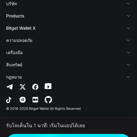
บริษัท
เกี่ยวกับ Bitget Wallet
Products
Blog
Crypto Card
Bitget Wallet X
Academy
Stablecoin Earn
นักพัฒนา
ความปลอดภัย
ข่าวสารด้านคริปโต
Payfi Crypto
เชื่อมต่อ Wallet
Protection Fund
เครื่องมือ
ศูนย์ช่วยเหลือ
Crypto Swap API
Bitget Wallet Pay
เทคโนโลยีความปลอดภัย
ซื้อคริปโต
สินทรัพย์
ติดต่อเรา
Altcoin Season Index
ลิสต์โปรเจกต์
การตรวจจับการอนุญาต
Arbitrum
กฎหมาย
ทรัพยากรข้อมูลของแบรนด์
Prediction Markets
การตรวจจับสัญญา
Avalanche
นโยบายความเป็นส่วนตัว
อาชีพ
DApp
การโอนเป็นชุด
Bitcoin
ข้อตกลงในการใช้บริการ
© 2018-2026 Bitget Wallet All Rights Reserved
การยืนยันช่องทางอย่างเป็นทางการ
Trade
BNB Chain
Risk Disclosure
รับโทเค็นใน 1 นาที: เริ่มในแอปได้เลย
RWA
Polygon