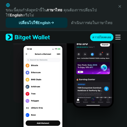
English
日本語
ขณะนี้คุณกำลังดูหน้านี้ใน
ภาษาไทย
คุณต้องการเปลี่ยนไป
ใช้
English
หรือไม่
Tiếng Việt
เปลี่ยนไปใช้English
ดำเนินการต่อในภาษาไทย
Русский
Español (Latinoamérica)
Türkçe
ดาวน์โหลดเลย
Italiano
Français
Deutsch
简体中文
繁體中文
Português (Portugal)
Bahasa Indonesia
ภาษาไทย
हिन्दी
বাংলা
Español
Português (Brasil)
Español (Argentina)