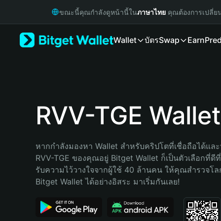
English
ขณะนี้คุณกำลังดูหน้านี้ใน
ภาษาไทย
คุณต้องการเปลี่ย
日本語
Tiếng Việt
Wallet
บัตร
Swap
Earn
Pred
Русский
Español (Latinoamérica)
Türkçe
Italiano
Français
Deutsch
RVV-TGE Wallet
简体中文
繁體中文
Português (Portugal)
หากกำลังมองหา Wallet สำหรับคริปโตที่เชื่อถือได้และป
Bahasa Indonesia
RVV-TGE ของคุณอยู่ Bitget Wallet ก็เป็นตัวเลือกที่ดีที
ภาษาไทย
รับความไว้วางใจจากผู้ใช้ 40 ล้านคน ให้คุณสำรวจโ
हिन्दी
Bitget Wallet ได้อย่างอิสระ มาเริ่มกันเลย!
বাংলা
Español
Português (Brasil)
Español (Argentina)