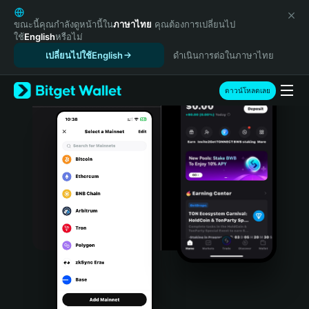
English
日本語
ขณะนี้คุณกำลังดูหน้านี้ใน
ภาษาไทย
คุณต้องการเปลี่ยนไป
ใช้
English
หรือไม่
Tiếng Việt
เปลี่ยนไปใช้English
ดำเนินการต่อในภาษาไทย
Русский
Español (Latinoamérica)
Türkçe
ดาวน์โหลดเลย
Italiano
Français
Deutsch
简体中文
繁體中文
Português (Portugal)
Bahasa Indonesia
ภาษาไทย
हिन्दी
বাংলা
Español
Português (Brasil)
Español (Argentina)