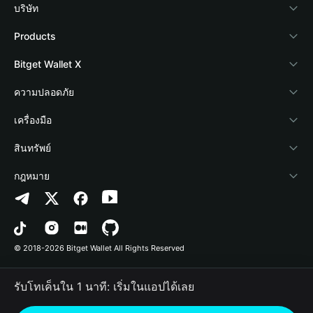
บริษัท
เกี่ยวกับ Bitget Wallet
Products
Blog
Crypto Card
Bitget Wallet X
Academy
Stablecoin Earn
นักพัฒนา
ความปลอดภัย
ข่าวสารด้านคริปโต
Payfi Crypto
เชื่อมต่อ Wallet
Protection Fund
เครื่องมือ
ศูนย์ช่วยเหลือ
Crypto Swap API
Bitget Wallet Pay
เทคโนโลยีความปลอดภัย
ซื้อคริปโต
สินทรัพย์
ติดต่อเรา
Altcoin Season Index
ลิสต์โปรเจกต์
การตรวจจับการอนุญาต
Arbitrum
กฎหมาย
ทรัพยากรข้อมูลของแบรนด์
Prediction Markets
การตรวจจับสัญญา
Avalanche
นโยบายความเป็นส่วนตัว
อาชีพ
DApp
การโอนเป็นชุด
Bitcoin
ข้อตกลงในการใช้บริการ
© 2018-2026 Bitget Wallet All Rights Reserved
การยืนยันช่องทางอย่างเป็นทางการ
Trade
BNB Chain
Risk Disclosure
รับโทเค็นใน 1 นาที: เริ่มในแอปได้เลย
RWA
Polygon