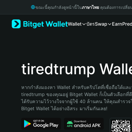
English
ขณะนี้คุณกำลังดูหน้านี้ใน
ภาษาไทย
คุณต้องการเปลี่ย
日本語
Tiếng Việt
Wallet
บัตร
Swap
Earn
Pred
Русский
Español (Latinoamérica)
Türkçe
Italiano
Français
Deutsch
tiredtrump Wall
简体中文
繁體中文
Português (Portugal)
หากกำลังมองหา Wallet สำหรับคริปโตที่เชื่อถือได้และป
Bahasa Indonesia
tiredtrump ของคุณอยู่ Bitget Wallet ก็เป็นตัวเลือกที่ดี
ภาษาไทย
ได้รับความไว้วางใจจากผู้ใช้ 40 ล้านคน ให้คุณสำรว
हिन्दी
Bitget Wallet ได้อย่างอิสระ มาเริ่มกันเลย!
বাংলা
Español
Português (Brasil)
Español (Argentina)