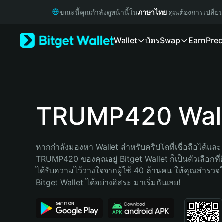
English
ขณะนี้คุณกำลังดูหน้านี้ใน
ภาษาไทย
คุณต้องการเปลี่ย
日本語
Tiếng Việt
Wallet
บัตร
Swap
Earn
Pred
Русский
Español (Latinoamérica)
Türkçe
Italiano
Français
Deutsch
TRUMP420 Wal
简体中文
繁體中文
Português (Portugal)
หากกำลังมองหา Wallet สำหรับคริปโตที่เชื่อถือได้และป
Bahasa Indonesia
TRUMP420 ของคุณอยู่ Bitget Wallet ก็เป็นตัวเลือกที่ดี
ภาษาไทย
ได้รับความไว้วางใจจากผู้ใช้ 40 ล้านคน ให้คุณสำรว
हिन्दी
Bitget Wallet ได้อย่างอิสระ มาเริ่มกันเลย!
বাংলা
Español
Português (Brasil)
Español (Argentina)