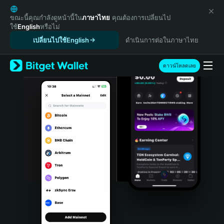
English
日本語
ขณะนี้คุณกำลังดูหน้านี้ใน
ภาษาไทย
คุณต้องการเปลี่ยนไป
ใช้
English
หรือไม่
Tiếng Việt
เปลี่ยนไปใช้English
ดำเนินการต่อในภาษาไทย
Русский
Español (Latinoamérica)
Türkçe
ดาวน์โหลดเลย
Italiano
Français
Deutsch
简体中文
繁體中文
Português (Portugal)
Bahasa Indonesia
ภาษาไทย
हिन्दी
বাংলা
Español
Português (Brasil)
Español (Argentina)