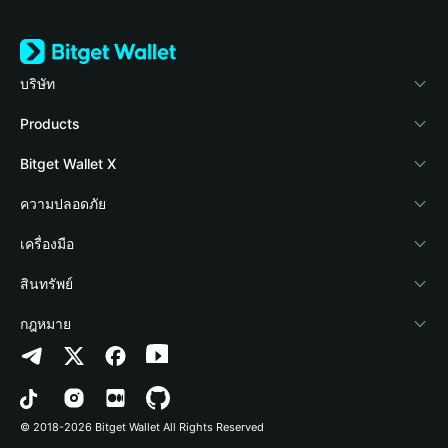
บริษัท
เกี่ยวกับ Bitget Wallet
Products
Blog
Crypto Card
Bitget Wallet X
Academy
Stablecoin Earn
นักพัฒนา
ความปลอดภัย
ข่าวสารด้านคริปโต
Payfi Crypto
เชื่อมต่อ Wallet
Protection Fund
เครื่องมือ
ศูนย์ช่วยเหลือ
Crypto Swap API
Bitget Wallet Pay
เทคโนโลยีความปลอดภัย
ซื้อคริปโต
สินทรัพย์
ติดต่อเรา
Altcoin Season Index
ลิสต์โปรเจกต์
การตรวจจับการอนุญาต
Arbitrum
กฎหมาย
ทรัพยากรข้อมูลของแบรนด์
Prediction Markets
การตรวจจับสัญญา
Avalanche
นโยบายความเป็นส่วนตัว
อาชีพ
DApp
การโอนเป็นชุด
Bitcoin
ข้อตกลงในการใช้บริการ
© 2018-2026 Bitget Wallet All Rights Reserved
การยืนยันช่องทางอย่างเป็นทางการ
Trade
BNB Chain
Risk Disclosure