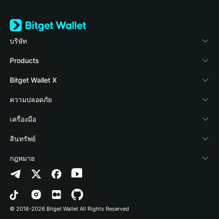
บริษัท
เกี่ยวกับ Bitget Wallet
Products
Blog
Crypto Card
Bitget Wallet X
Academy
Stablecoin Earn
นักพัฒนา
ความปลอดภัย
ข่าวสารด้านคริปโต
Payfi Crypto
เชื่อมต่อ Wallet
Protection Fund
เครื่องมือ
ศูนย์ช่วยเหลือ
Crypto Swap API
Bitget Wallet Pay
เทคโนโลยีความปลอดภัย
ซื้อคริปโต
สินทรัพย์
ติดต่อเรา
Altcoin Season Index
ลิสต์โปรเจกต์
การตรวจจับการอนุญาต
Arbitrum
กฎหมาย
ทรัพยากรข้อมูลของแบรนด์
Prediction Markets
การตรวจจับสัญญา
Avalanche
นโยบายความเป็นส่วนตัว
อาชีพ
DApp
การโอนเป็นชุด
Bitcoin
ข้อตกลงในการใช้บริการ
© 2018-2026 Bitget Wallet All Rights Reserved
การยืนยันช่องทางอย่างเป็นทางการ
Trade
BNB Chain
Risk Disclosure