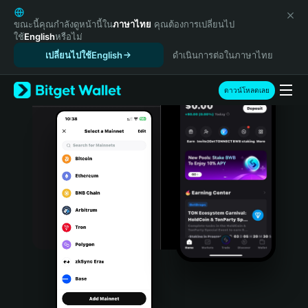
English
日本語
ขณะนี้คุณกำลังดูหน้านี้ใน
ภาษาไทย
คุณต้องการเปลี่ยนไป
ใช้
English
หรือไม่
Tiếng Việt
เปลี่ยนไปใช้English
ดำเนินการต่อในภาษาไทย
Русский
Español (Latinoamérica)
Türkçe
ดาวน์โหลดเลย
Italiano
Français
Deutsch
简体中文
繁體中文
Português (Portugal)
Bahasa Indonesia
ภาษาไทย
हिन्दी
বাংলা
Español
Português (Brasil)
Español (Argentina)