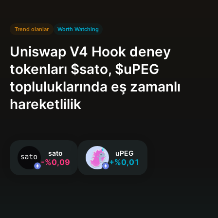
Trend olanlar
Worth Watching
Uniswap V4 Hook deney
tokenları $sato, $uPEG
topluluklarında eş zamanlı
hareketlilik
sato
uPEG
-%0,09
+%0,01