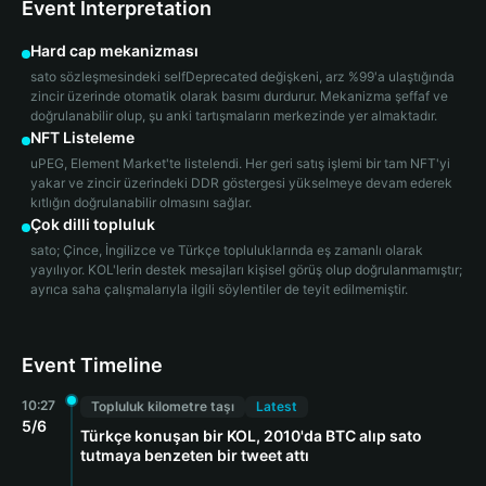
Event Interpretation
Hard cap mekanizması
sato sözleşmesindeki selfDeprecated değişkeni, arz %99'a ulaştığında
zincir üzerinde otomatik olarak basımı durdurur. Mekanizma şeffaf ve
doğrulanabilir olup, şu anki tartışmaların merkezinde yer almaktadır.
NFT Listeleme
uPEG, Element Market'te listelendi. Her geri satış işlemi bir tam NFT'yi
yakar ve zincir üzerindeki DDR göstergesi yükselmeye devam ederek
kıtlığın doğrulanabilir olmasını sağlar.
Çok dilli topluluk
sato; Çince, İngilizce ve Türkçe topluluklarında eş zamanlı olarak
yayılıyor. KOL'lerin destek mesajları kişisel görüş olup doğrulanmamıştır;
ayrıca saha çalışmalarıyla ilgili söylentiler de teyit edilmemiştir.
Event Timeline
10:27
Topluluk kilometre taşı
Latest
5/6
Türkçe konuşan bir KOL, 2010'da BTC alıp sato
tutmaya benzeten bir tweet attı