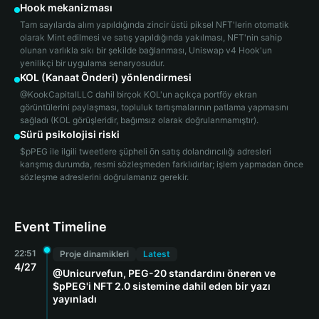
Hook mekanizması
Tam sayılarda alım yapıldığında zincir üstü piksel NFT'lerin otomatik
olarak Mint edilmesi ve satış yapıldığında yakılması, NFT'nin sahip
olunan varlıkla sıkı bir şekilde bağlanması, Uniswap v4 Hook'un
yenilikçi bir uygulama senaryosudur.
KOL (Kanaat Önderi) yönlendirmesi
@KookCapitalLLC dahil birçok KOL'un açıkça portföy ekran
görüntülerini paylaşması, topluluk tartışmalarının patlama yapmasını
sağladı (KOL görüşleridir, bağımsız olarak doğrulanmamıştır).
Sürü psikolojisi riski
$pPEG ile ilgili tweetlere şüpheli ön satış dolandırıcılığı adresleri
karışmış durumda, resmi sözleşmeden farklıdırlar; işlem yapmadan önce
sözleşme adreslerini doğrulamanız gerekir.
Event Timeline
22:51
Proje dinamikleri
Latest
4/27
@Unicurvefun, PEG-20 standardını öneren ve
$pPEG'i NFT 2.0 sistemine dahil eden bir yazı
yayınladı