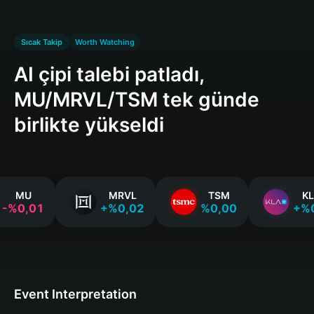
Sıcak Takip
Worth Watching
AI çipi talebi patladı,
MU/MRVL/TSM tek günde
birlikte yükseldi
MU
MRVL
TSM
K
-%0,01
+%0,02
%0,00
+%
Event Interpretation