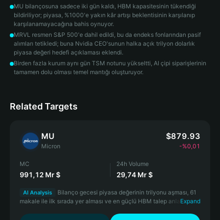
MU bilançosuna sadece iki gün kaldı, HBM kapasitesinin tükendiği
bildiriliyor; piyasa, %1000'e yakın kâr artışı beklentisinin karşılanıp
karşılanamayacağına bahis oynuyor.
MRVL resmen S&P 500'e dahil edildi, bu da endeks fonlarından pasif
alımları tetikledi; buna Nvidia CEO'sunun halka açık trilyon dolarlık
piyasa değeri hedefi açıklaması eklendi.
Birden fazla kurum aynı gün TSM notunu yükseltti, AI çipi siparişlerinin
tamamen dolu olması temel mantığı oluşturuyor.
Related Targets
MU
$879.93
Micron
-%0,01
MC
24h Volume
991,12 Mr $
29,74 Mr $
Bilanço gecesi piyasa değerinin trilyonu aşması, 61
AI Analysis
makale ile ilk sırada yer alması ve en güçlü HBM talep anlatısına
Expand
sahip olması, onu bu AI çipi rallisinin en temel oyun alanı haline
getiriyor.