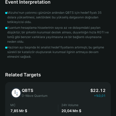
Event Interpretation
Mizuho'nun yatırımcı gününün ardından QBTS için hedef fiyatı 35
dolara yükseltmesi, sektördeki bu yükseliş dalgasının doğrudan
tetikleyicisi oldu.
Kuantum hesaplama hisselerinin sayısı az ve dolaşımdaki payları
düşüktür; bir şirketin kurumsal destek alması, duyarlılığın hızla RGTI ve
IonQ gibi benzer varlıklara yayılmasına ve bir bağlantı oluşmasına
neden oldu.
Haziran ayı başında iki analist hedef fiyatlarını artırmıştı; bu gelişme
sürekli bir katalizör oluşturarak kurumsal ilginin artmaya devam
etmesini sağladı.
Related Targets
QBTS
$22.12
D-Wave Quantum
+%0,01
MC
24h Volume
7,85 Mr $
20,04 Mn $