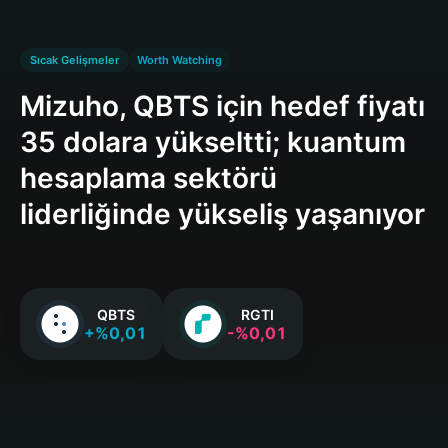
Sıcak Gelişmeler
Worth Watching
Mizuho, QBTS için hedef fiyatı
35 dolara yükseltti; kuantum
hesaplama sektörü
liderliğinde yükseliş yaşanıyor
QBTS
RGTI
+%0,01
-%0,01