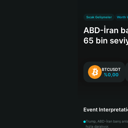
Sıcak Gelişmeler
Worth 
ABD-İran ba
65 bin sevi
BTCUSDT
%0,00
Event Interpretat
Trump, ABD-İran barış anla
hızla daralıyor.