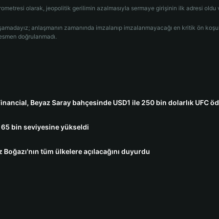
rometresi olarak, jeopolitik gerilimin azalmasıyla sermaye girişinin ilk adresi oldu 
aşamadayız; anlaşmanın zamanında imzalanıp imzalanmayacağı en kritik ön koşul
n resmen doğrulanmadı.
Financial, Beyaz Saray bahçesinde USD1 ile 250 bin dolarlık UFC ö
a 65 bin seviyesine yükseldi
Boğazı'nın tüm ülkelere açılacağını duyurdu