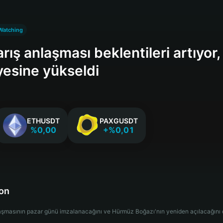
Watching
rış anlaşması beklentileri artıyor
yesine yükseldi
ETHUSDT
PAXGUSDT
%0,00
+%0,01
ion
şmasının pazar günü imzalanacağını ve Hürmüz Boğazı'nın yeniden açılacağını du