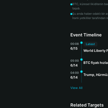
BTC, küresel likiditenin ba
taşıdı.
Şu anda haber odaklı bir 
İranlı yetkililer tarafında
Event Timeline
00:08
Latest
6/15
World Liberty 
05:00
BTC fiyatı hızl
6/14
04:00
Trump, Hürmüz 
6/14
View All
Related Targets