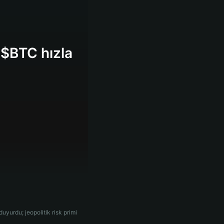
, $BTC hızla
yurdu; jeopolitik risk primi