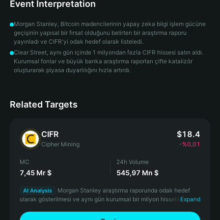
Event Interpretation
Morgan Stanley, Bitcoin madencilerinin yapay zeka bilgi işlem gücüne
geçişinin yapısal bir fırsat olduğunu belirten bir araştırma raporu
yayınladı ve CIFR'yi odak hedef olarak listeledi.
Clear Street, aynı gün içinde 1 milyondan fazla CIFR hissesi satın aldı.
Kurumsal fonlar ve büyük banka araştırma raporları çifte katalizör
oluşturarak piyasa duyarlılığını hızla artırdı.
Related Targets
CIFR
$18.4
Cipher Mining
-%0,01
MC
24h Volume
7,45 Mr $
545,97 Mn $
Morgan Stanley araştırma raporunda odak hedef
AI Analysis
olarak gösterilmesi ve aynı gün kurumsal bir milyon hisselik alımla
Expand
desteklenmesi, bu madenci yapay zeka dönüşümü turunun en
güçlü katalizörü