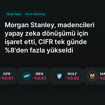
Sıcak Takip
Worth Watching
Morgan Stanley, madencileri
yapay zeka dönüşümü için
işaret etti, CIFR tek günde
%8'den fazla yükseldi
CIFR
IREN
WULF
MA
-%0,01
-%0,01
-%0,02
-%0