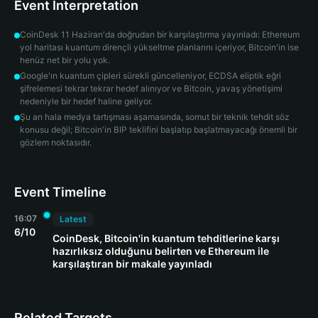
Event Interpretation
CoinDesk 11 Haziran'da doğrudan bir karşılaştırma yayınladı: Ethereum
yol haritası kuantum dirençli yükseltme planlarını içeriyor, Bitcoin'in ise
henüz net bir yolu yok.
Google'ın kuantum çipleri sürekli güncelleniyor, ECDSA eliptik eğri
şifrelemesi tekrar tekrar hedef alınıyor ve Bitcoin, yavaş yönetişimi
nedeniyle bir hedef haline geliyor.
Şu an hala medya tartışması aşamasında, somut bir teknik tehdit söz
konusu değil; Bitcoin'in BIP teklifini başlatıp başlatmayacağı önemli bir
gözlem noktasıdır.
Event Timeline
16:07
Latest
6/10
CoinDesk, Bitcoin'in kuantum tehditlerine karşı
hazırlıksız olduğunu belirten ve Ethereum ile
karşılaştıran bir makale yayınladı
Related Targets