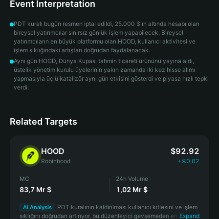
Event Interpretation
PDT kuralı bugün resmen iptal edildi, 25.000 $'ın altında hesabı olan
bireysel yatırımcılar sınırsız günlük işlem yapabilecek. Bireysel
yatırımcıların en büyük platformu olan HOOD, kullanıcı aktivitesi ve
işlem sıklığındaki artıştan doğrudan faydalanacak.
Aynı gün HOOD, Dünya Kupası tahmin ticareti ürününü yayına aldı,
üstelik yönetim kurulu üyelerinin yakın zamanda iki kez hisse alımı
yapmasıyla üçlü katalizör aynı gün etkisini gösterdi ve piyasa hızlı tepki
verdi.
Related Targets
HOOD
$92.92
Robinhood
+%0,02
MC
24h Volume
83,7 Mr $
1,02 Mr $
PDT kuralının kaldırılması kullanıcı kitlesini ve işlem
AI Analysis
sıklığını doğrudan artırıyor, bu düzenleyici gevşemeden en büyük
Expand