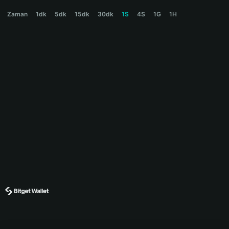
XAUT0 Price Chart
Zaman
1dk
5dk
15dk
30dk
1S
4S
1G
1H