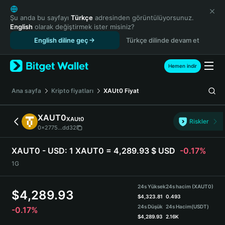
English
日本語
Şu anda bu sayfayı
Türkçe
adresinden görüntülüyorsunuz.
English
olarak değiştirmek ister misiniz?
Tiếng Việt
English diline geç
Türkçe dilinde devam et
Русский
Español (Latinoamérica)
Türkçe
Hemen indir
Italiano
Français
Ana sayfa
Kripto fiyatları
XAUt0
Fiyat
Deutsch
简体中文
XAUT0
XAUt0
Riskler
繁體中文
0x2775...dd32
Português (Portugal)
Bahasa Indonesia
XAUT0 - USD:
1 XAUT0 = 4,289.93 $ USD
-0.17%
ภาษาไทย
1G
हिन्दी
বাংলা
24s Yüksek
24s hacim (XAUT0)
$
4,289.93
Español
$
4,323.81
0.493
24s Düşük
24s Hacim
(USDT)
-0.17%
Português (Brasil)
$
4,289.93
2.16K
Español (Argentina)