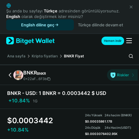
English
日本語
Şu anda bu sayfayı
Türkçe
adresinden görüntülüyorsunuz.
English
olarak değiştirmek ister misiniz?
Tiếng Việt
English diline geç
Türkçe dilinde devam et
Русский
Español (Latinoamérica)
Türkçe
Hemen indir
Italiano
Français
Ana sayfa
Kripto fiyatları
BNKR
Fiyat
Deutsch
简体中文
BNKR
BNKR
Riskler
繁體中文
0x22aF...6F3b
Português (Portugal)
Bahasa Indonesia
BNKR - USD:
1 BNKR = 0.0003442 $ USD
ภาษาไทย
+10.84%
1G
हिन्दी
বাংলা
24s Yüksek
24s hacim (BNKR)
$
0.0003442
Español
$
0.0003586
1.17B
24s Düşük
24s Hacim
(USDT)
+10.84%
Português (Brasil)
$
0.0003076
402.95K
Español (Argentina)