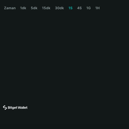
BNKR Price Chart
Zaman
1dk
5dk
15dk
30dk
1S
4S
1G
1H