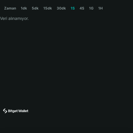
AIDOG Price Chart
Zaman
1dk
5dk
15dk
30dk
1S
4S
1G
1H
Veri alınamıyor.