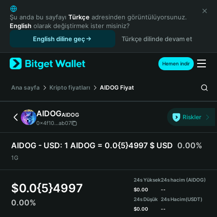
English
日本語
Şu anda bu sayfayı
Türkçe
adresinden görüntülüyorsunuz.
English
olarak değiştirmek ister misiniz?
Tiếng Việt
English diline geç
Türkçe dilinde devam et
Русский
Español (Latinoamérica)
Türkçe
Hemen indir
Italiano
Français
Ana sayfa
Kripto fiyatları
AIDOG
Fiyat
Deutsch
简体中文
AIDOG
AIDOG
Riskler
繁體中文
0x4f10...ab07
Português (Portugal)
Bahasa Indonesia
AIDOG - USD:
1 AIDOG = 0.0{5}4997 $ USD
0.00%
ภาษาไทย
1G
हिन्दी
বাংলা
24s Yüksek
24s hacim (AIDOG)
$
0.0{5}4997
Español
$
0.00
--
24s Düşük
24s Hacim
(USDT)
0.00%
Português (Brasil)
$
0.00
--
Español (Argentina)