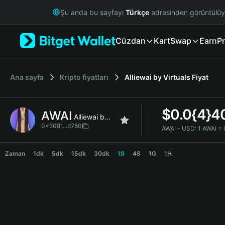
English
Şu anda bu sayfayı
Türkçe
adresinden görüntülü
日本語
Tiếng Việt
Cüzdan
Kart
Swap
Earn
Pr
Русский
Español (Latinoamérica)
Türkçe
Italiano
Ana sayfa
Kripto fiyatları
Alliewai by Virtuals
Fiyat
Français
Deutsch
$
0.0{4}4
AWAI
简体中文
Alliewai by Virtuals
繁體中文
0x5081...d780
AWAI - USD:
1 AWAI =
Português (Portugal)
AWAI Price Chart
Bahasa Indonesia
Zaman
1dk
5dk
15dk
30dk
1S
4S
1G
1H
ภาษาไทย
हिन्दी
বাংলা
Español
Português (Brasil)
Español (Argentina)