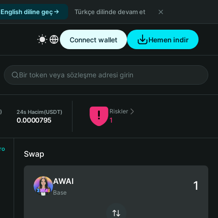
English diline geç
Türkçe dilinde devam et
Connect wallet
Hemen indir
Riskler
)
24s Hacim
(USDT)
0.0000795
1
ro
Swap
AWAI
Base