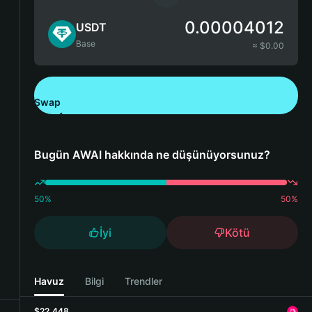
0.00004012
USDT
Base
≈ $
0.00
Swap
Bitget Wallet'ı İndirin
Bugün AWAI hakkında ne düşünüyorsunuz?
50
%
50
%
İyi
Kötü
Havuz
Bilgi
Trendler
$22,448