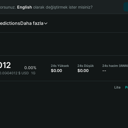
yorsunuz.
English
olarak değiştirmek ister misiniz?
edictions
Daha fazla
012
24s Yüksek
24s Düşük
24s hacim (AWAI
0.00%
$0.00
$0.00
--
 0.0{4}4012 $ USD
1G
Lite
P