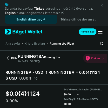
English
日本語
Şu anda bu sayfayı
Türkçe
adresinden görüntülüyorsunuz.
English
olarak değiştirmek ister misiniz?
Tiếng Việt
English diline geç
Türkçe dilinde devam et
Русский
Español (Latinoamérica)
Türkçe
Hemen indir
Italiano
Français
Ana sayfa
Kripto fiyatları
Running tba
Fiyat
Deutsch
简体中文
RUNNINGTBA
Running tba
RUN
Riskler
繁體中文
0x5aA5...590B
Português (Portugal)
Bahasa Indonesia
RUNNINGTBA - USD:
1 RUNNINGTBA = 0.0{4}1124
ภาษาไทย
$ USD
0.00%
1G
हिन्दी
বাংলা
24s Yüksek
24s hacim (RUNNINGTBA)
$
0.0{4}1124
Español
$
0.00
--
24s Düşük
24s Hacim
(USDT)
0.00%
Português (Brasil)
$
0.00
--
Español (Argentina)