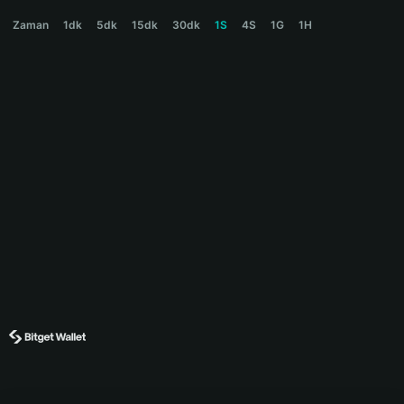
RUNNINGTBA Price Chart
Zaman
1dk
5dk
15dk
30dk
1S
4S
1G
1H