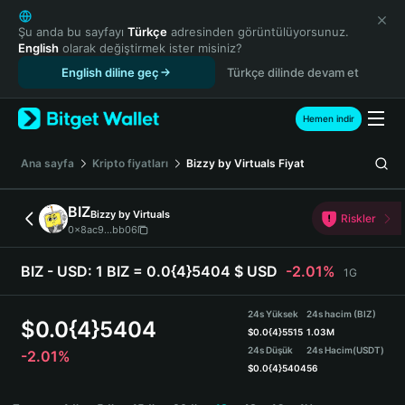
English
日本語
Şu anda bu sayfayı
Türkçe
adresinden görüntülüyorsunuz.
English
olarak değiştirmek ister misiniz?
Tiếng Việt
English diline geç
Türkçe dilinde devam et
Русский
Español (Latinoamérica)
Türkçe
Hemen indir
Italiano
Français
Ana sayfa
Kripto fiyatları
Bizzy by Virtuals
Fiyat
Deutsch
简体中文
BIZ
Bizzy by Virtuals
Riskler
繁體中文
0x8ac9...bb06
Português (Portugal)
Bahasa Indonesia
BIZ - USD:
1 BIZ = 0.0{4}5404 $ USD
-2.01%
1G
ภาษาไทย
हिन्दी
24s Yüksek
24s hacim (BIZ)
$
0.0{4}5404
বাংলা
$
0.0{4}5515
1.03M
24s Düşük
24s Hacim
(USDT)
-2.01%
Español
$
0.0{4}5404
56
Português (Brasil)
BIZ Price Chart
Español (Argentina)