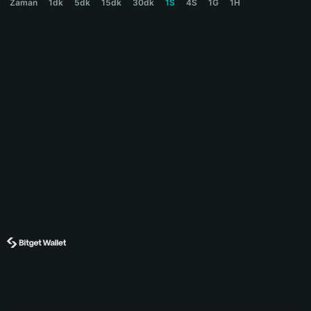
Zaman
1dk
5dk
15dk
30dk
1S
4S
1G
1H