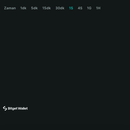
MIDAS Price Chart
Zaman
1dk
5dk
15dk
30dk
1S
4S
1G
1H