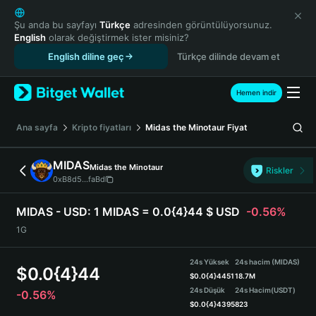
English
日本語
Şu anda bu sayfayı
Türkçe
adresinden görüntülüyorsunuz.
English
olarak değiştirmek ister misiniz?
Tiếng Việt
English diline geç
Türkçe dilinde devam et
Русский
Español (Latinoamérica)
Türkçe
Hemen indir
Italiano
Français
Ana sayfa
Kripto fiyatları
Midas the Minotaur
Fiyat
Deutsch
简体中文
MIDAS
Midas the Minotaur
Riskler
繁體中文
0xB8d5...faBd
Português (Portugal)
Bahasa Indonesia
MIDAS - USD:
1 MIDAS = 0.0{4}44 $ USD
-0.56%
ภาษาไทย
1G
हिन्दी
বাংলা
24s Yüksek
24s hacim (MIDAS)
$
0.0{4}44
Español
$
0.0{4}4451
18.7M
24s Düşük
24s Hacim
(USDT)
-0.56%
Português (Brasil)
$
0.0{4}4395
823
Español (Argentina)