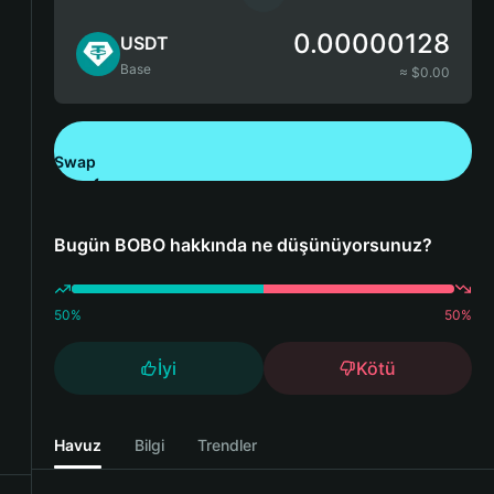
0.00000128
USDT
Base
≈ $
0.00
Swap
Bitget Wallet'ı İndirin
Bugün BOBO hakkında ne düşünüyorsunuz?
50
%
50
%
İyi
Kötü
Havuz
Bilgi
Trendler