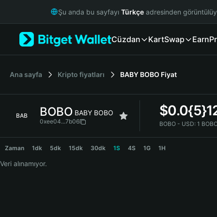
English
Şu anda bu sayfayı
Türkçe
adresinden görüntülü
日本語
Tiếng Việt
Cüzdan
Kart
Swap
Earn
Pr
Русский
Español (Latinoamérica)
Türkçe
Italiano
Ana sayfa
Kripto fiyatları
BABY BOBO
Fiyat
Français
Deutsch
$
0.0{5}1
BOBO
简体中文
BABY BOBO
BAB
繁體中文
0xee04...7b06
BOBO - USD:
1 BOBO
Português (Portugal)
BOBO Price Chart
Bahasa Indonesia
Zaman
1dk
5dk
15dk
30dk
1S
4S
1G
1H
ภาษาไทย
Veri alınamıyor.
हिन्दी
বাংলা
Español
Português (Brasil)
Español (Argentina)