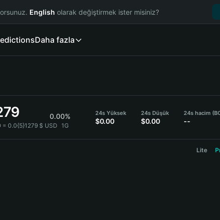
yorsunuz.
English
olarak değiştirmek ister misiniz?
edictions
Daha fazla
279
24s Yüksek
24s Düşük
24s hacim (B
0.00%
$0.00
$0.00
--
 = 0.0{5}1279 $ USD
1G
Lite
P