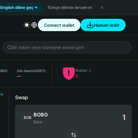
English diline geç
Türkçe dilinde devam et
Connect wallet
Hemen indir
Riskler
OBO)
24s Hacim
(USDT)
--
2
ro
Swap
BOBO
BOB
Base