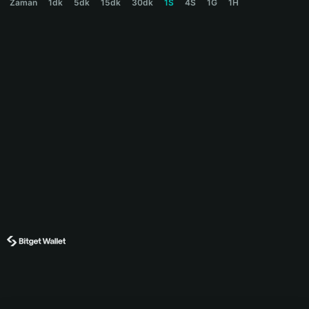
Zaman
1dk
5dk
15dk
30dk
1S
4S
1G
1H