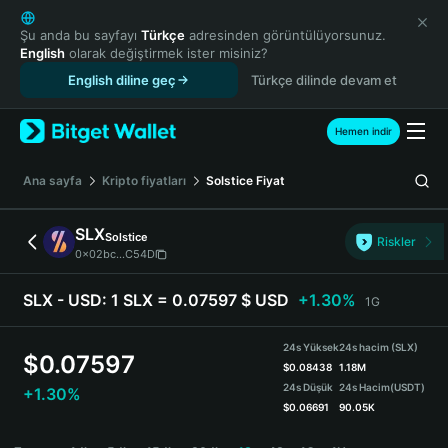
English
日本語
Şu anda bu sayfayı
Türkçe
adresinden görüntülüyorsunuz.
English
olarak değiştirmek ister misiniz?
Tiếng Việt
English diline geç
Türkçe dilinde devam et
Русский
Español (Latinoamérica)
Türkçe
Hemen indir
Italiano
Français
Ana sayfa
Kripto fiyatları
Solstice
Fiyat
Deutsch
简体中文
SLX
Solstice
Riskler
繁體中文
0x02bc...C54D
Português (Portugal)
Bahasa Indonesia
SLX - USD:
1 SLX = 0.07597 $ USD
+1.30%
1G
ภาษาไทย
हिन्दी
24s Yüksek
24s hacim (SLX)
$
0.07597
বাংলা
$
0.08438
1.18M
24s Düşük
24s Hacim
(USDT)
+1.30%
Español
$
0.06691
90.05K
Português (Brasil)
SLX Price Chart
Español (Argentina)