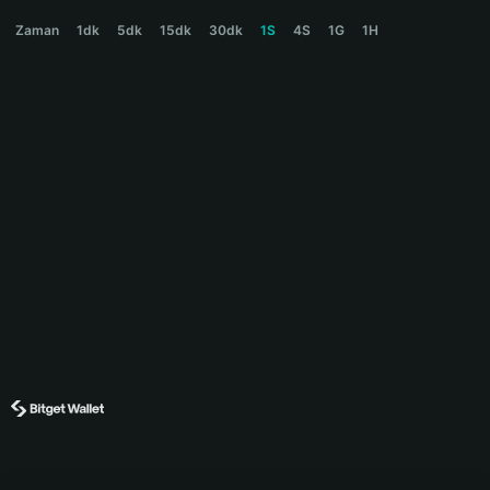
HAPPYHORSE Price Chart
Zaman
1dk
5dk
15dk
30dk
1S
4S
1G
1H